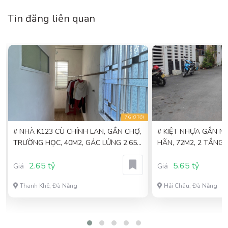
Tin đăng liên quan
I
7 GIỜ TỚI
# NHÀ K123 CÙ CHÍNH LAN, GẦN CHỢ,
# KIỆT NHỰA GẦN 
TRƯỜNG HỌC, 40M2, GÁC LỬNG 2.65
HÃN, 72M2, 2 TẦNG 
TỶ
5.X TỶ
2.65 tỷ
5.65 tỷ
Giá
Giá
Thanh Khê, Đà Nẵng
Hải Châu, Đà Nẵng