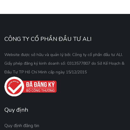
CÔNG TY CỔ PHẦN ĐẦU TƯ ALI
Website được sở hữu và quản lý bởi: Công ty cổ phần đầu tư ALI.
Giấy phép đăng ký kinh doanh số: 0313577807 do Sở Kế Hoạch &
Đầu Tư TP Hồ Chí Minh cấp ngày 15/12/2015
Quy định
Quy định đăng tin