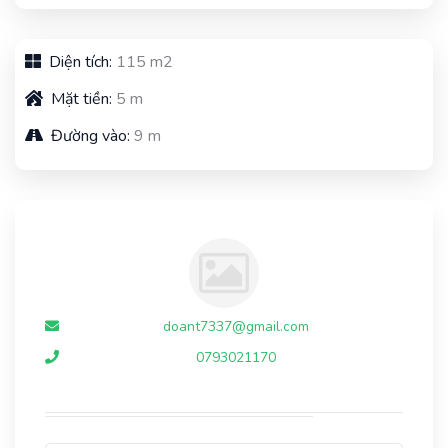
Diện tích:
115 m2
Mặt tiền:
5 m
Đường vào:
9 m
doant7337@gmail.com
0793021170