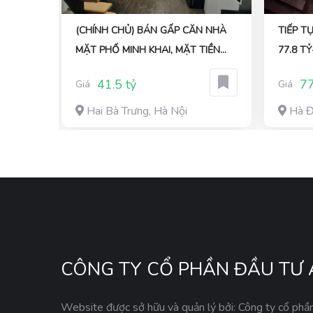
Ố TUỆ
(CHÍNH CHỦ) BÁN GẤP CĂN NHÀ
TIẾP T
 TIỀN
MẶT PHỐ MINH KHAI, MẶT TIỀN
77.8 T
Ù HỢP
4.2M2, NHÀ XÂY 7 TẦNG THANG
QUÁN, 
41.5 tỷ
77
Giá
Giá
MÁY, 75M2,
TIỀN 1
Hai Bà Trưng, Hà Nội
Hà Đ
CÔNG TY CỔ PHẦN ĐẦU TƯ 
Website được sở hữu và quản lý bởi: Công ty cổ phầ