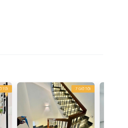
Ờ TỚI
7 GIỜ TỚI