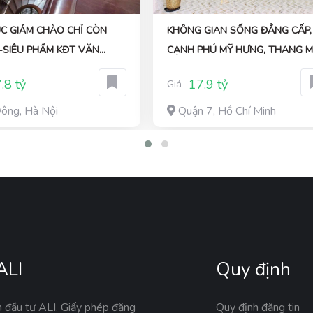
ỤC GIẢM CHÀO CHỈ CÒN
KHÔNG GIAN SỐNG ĐẲNG CẤP,
Ỷ-SIÊU PHẨM KĐT VĂN
CẠNH PHÚ MỸ HƯNG, THANG 
HÀ ĐÔNG-210M X 4T, MẶT
XIN XÒ
.8 tỷ
17.9 tỷ
Giá
0M
ông, Hà Nội
Quận 7, Hồ Chí Minh
ALI
Quy định
n đầu tư ALI. Giấy phép đăng
Quy định đăng tin