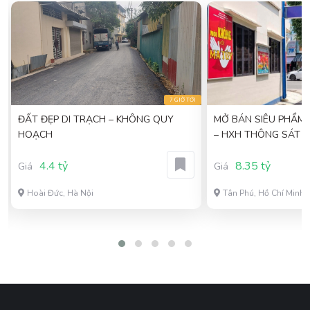
I
7 GIỜ TỚI
ĐẤT ĐẸP DI TRẠCH – KHÔNG QUY
MỞ BÁN SIÊU PHẨM – ĐỐI DIỆN ĐHCT
HOẠCH
– HXH THÔNG SÁT M
MỚI 4 TẦNG NỞ HẬ
4.4 tỷ
8.35 tỷ
Giá
Giá
Hoài Đức, Hà Nội
Tân Phú, Hồ Chí Minh