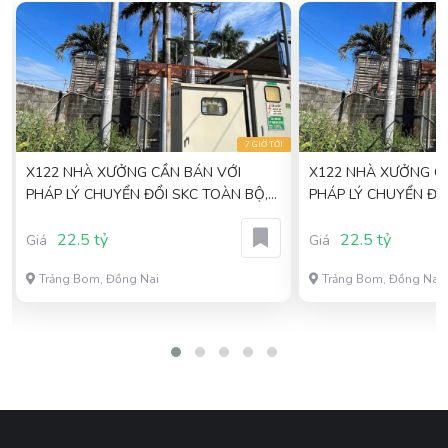
I
7 GIỜ TỚI
X122 NHÀ XƯỞNG CẦN BÁN VỚI
X122 NHÀ XƯỞNG C
PHÁP LÝ CHUYỂN ĐỔI SKC TOÀN BỘ,
PHÁP LÝ CHUYỂN ĐỔ
VỊ TRÍ THUẬN LỢI SẢN XUẤT
VỊ TRÍ THUẬN LỢI S
22.5 tỷ
22.5 tỷ
Giá
Giá
Trảng Bom, Đồng Nai
Trảng Bom, Đồng Nai