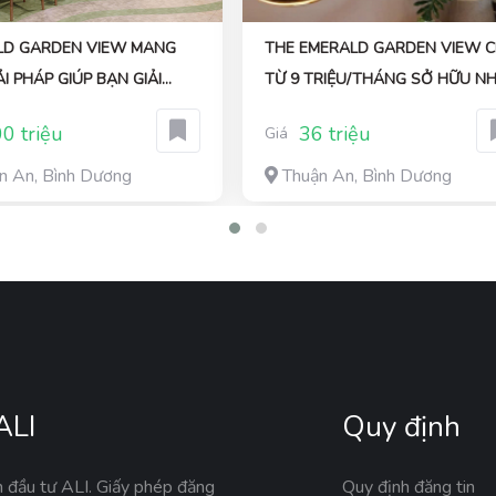
LD GARDEN VIEW MANG
THE EMERALD GARDEN VIEW C
ẢI PHÁP GIÚP BẠN GIẢI
TỪ 9 TRIỆU/THÁNG SỞ HỮU N
Ở HỬU CHỈ 7TR/THÁNG
THẬT – PHÁP LÝ RÕ RÀNG
0 triệu
36 triệu
Giá
n An, Bình Dương
Thuận An, Bình Dương
ALI
Quy định
n đầu tư ALI. Giấy phép đăng
Quy định đăng tin