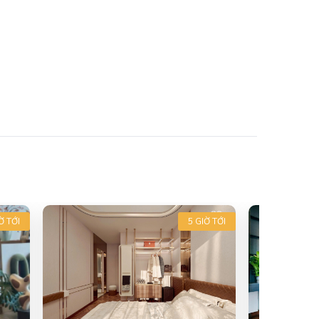
Ờ TỚI
5 GIỜ TỚI