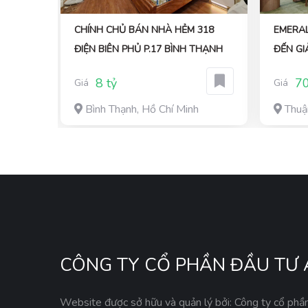
ÁNH,
CHÍNH CHỦ BÁN NHÀ HẺM 318
EMERA
N
ĐIỆN BIÊN PHỦ P.17 BÌNH THẠNH
ĐẾN GI
PHÁP S
8 tỷ
70
Giá
Giá
Bình Thạnh, Hồ Chí Minh
Thuậ
CÔNG TY CỔ PHẦN ĐẦU TƯ 
Website được sở hữu và quản lý bởi: Công ty cổ phầ