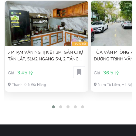
I
5 GIỜ TỚI
♪ PHẠM VĂN NGHỊ KIỆT 3M, GẦN CHỢ
TÒA VĂN PHÒNG 7 T
TÂN LẬP, 51M2 NGANG 5M, 2 TẦNG,
ĐƯỜNG TRỊNH VĂN B
3.X NHỎ TỶ
THANG MÁY - DÒNG 
3.45 tỷ
36.5 tỷ
Giá
Giá
Thanh Khê, Đà Nẵng
Nam Từ Liêm, Hà Nội