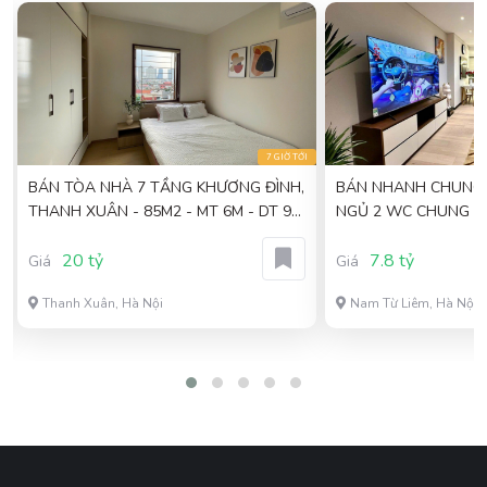
I
7 GIỜ TỚI
BÁN TÒA NHÀ 7 TẦNG KHƯƠNG ĐÌNH,
BÁN NHANH CHUNG 
THANH XUÂN - 85M2 - MT 6M - DT 90
NGỦ 2 WC CHUNG CƯ
TR/TH - 20 TỶ
88M2- GIÁ 7.75 TỶ
20 tỷ
7.8 tỷ
Giá
Giá
Thanh Xuân, Hà Nội
Nam Từ Liêm, Hà Nội