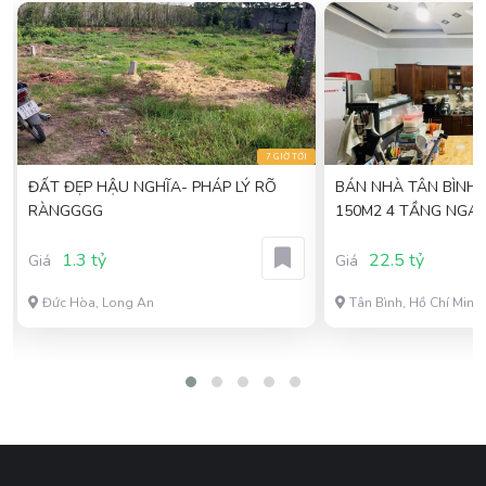
I
7 GIỜ TỚI
ĐẤT ĐẸP HẬU NGHĨA- PHÁP LÝ RÕ
BÁN NHÀ TÂN BÌNH
RÀNGGGG
150M2 4 TẦNG NGAN
NGUYỄN ĐÌNH KHƠI 2
1.3 tỷ
22.5 tỷ
Giá
Giá
Đức Hòa, Long An
Tân Bình, Hồ Chí Minh