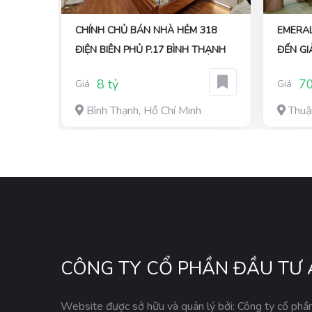
ÁNH,
CHÍNH CHỦ BÁN NHÀ HẺM 318
EMERA
N
ĐIỆN BIÊN PHỦ P.17 BÌNH THẠNH
ĐẾN GI
PHÁP S
8 tỷ
70
Giá
Giá
Bình Thạnh, Hồ Chí Minh
Thuậ
CÔNG TY CỔ PHẦN ĐẦU TƯ 
Website được sở hữu và quản lý bởi: Công ty cổ phầ