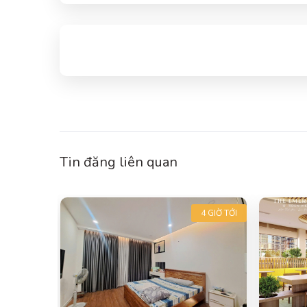
Tin đăng liên quan
T GIỜ TỚI
4 GIỜ TỚI