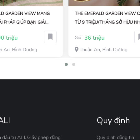
LD GARDEN VIEW MANG
THE EMERALD GARDEN VIEW C
ẢI PHÁP GIÚP BẠN GIẢI
TỪ 9 TRIỆU/THÁNG SỞ HỮU N
Ở HỬU CHỈ 7TR/THÁNG
THẬT – PHÁP LÝ RÕ RÀNG
0 triệu
36 triệu
Giá
n An, Bình Dương
Thuận An, Bình Dương
ALI
Quy định
n đầu tư ALI. Giấy phép đăng
Quy định đăng tin