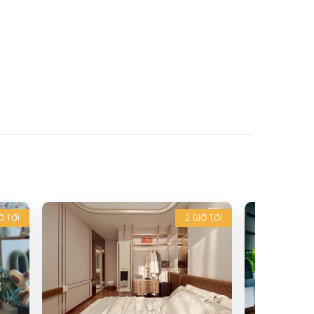
Ờ TỚI
2 GIỜ TỚI