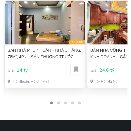
I
7 GIỜ TỚI
BÁN NHÀ PHÚ NHUẬN - NHÀ 3 TẦNG,
BÁN NHÀ VÕNG THỊ VỈA HÈ OTO ,
78M², 4PN – SÂN THƯỢNG TRƯỚC
KINH DOANH – GẦN 
SAU – GIÁ 14 TỶ
5TẦNG 24.6TỶ
14 tỷ
24.6 tỷ
Giá
Giá
Phú Nhuận, Hồ Chí Minh
Tây Hồ, Hà Nội