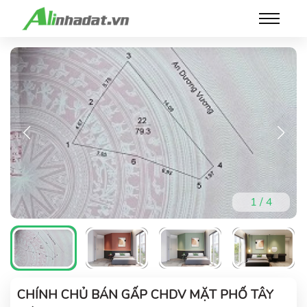
1
/
4
CHÍNH CHỦ BÁN GẤP CHDV MẶT PHỐ TÂY