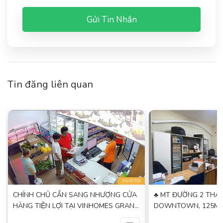
Gửi Tin Nhắn
Tin đăng liên quan
I
5 GIỜ TỚI
CHÍNH CHỦ CẦN SANG NHƯỢNG CỬA
♣ MT ĐƯỜNG 2 THÁN
HÀNG TIỆN LỢI TẠI VINHOMES GRAND
DOWNTOWN, 125M2,
PARK, HỒ CHÍ MINH
XỊN, VĂN PHÒNG KD