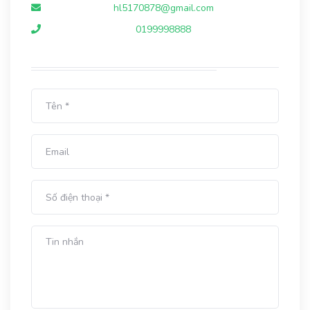
hl5170878@gmail.com
0199998888