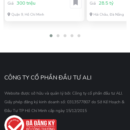
300 triệu
28.5 tỷ
Giá
Giá
Quận 9, Hồ Chí Minh
Hải Châu, Đà Nẵng
CÔNG TY CỔ PHẦN ĐẦU TƯ ALI
Website được sở hữu và quản lý bởi: Công ty cổ phần đầu tư ALI.
Giấy phép đăng ký kinh doanh số: 0313577807 do Sở Kế Hoạch &
Đầu Tư TP Hồ Chí Minh cấp ngày 15/12/2015