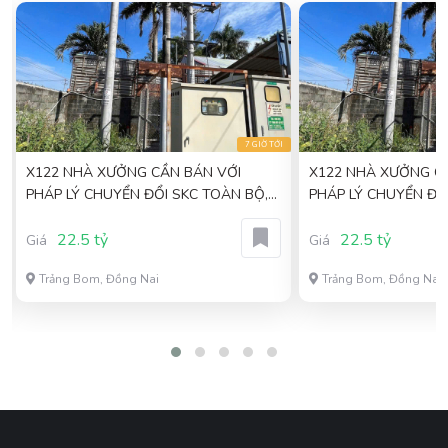
I
7 GIỜ TỚI
X122 NHÀ XƯỞNG CẦN BÁN VỚI
X122 NHÀ XƯỞNG C
PHÁP LÝ CHUYỂN ĐỔI SKC TOÀN BỘ,
PHÁP LÝ CHUYỂN ĐỔ
VỊ TRÍ THUẬN LỢI SẢN XUẤT
VỊ TRÍ THUẬN LỢI S
22.5 tỷ
22.5 tỷ
Giá
Giá
Trảng Bom, Đồng Nai
Trảng Bom, Đồng Nai