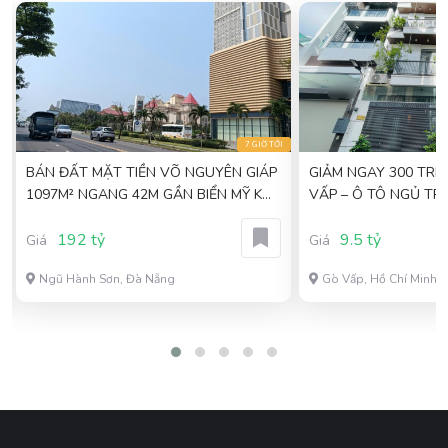
I
7 GIỜ TỚI
BÁN ĐẤT MẶT TIỀN VÕ NGUYÊN GIÁP
GIẢM NGAY 300 TRIỆ
1097M² NGANG 42M GẦN BIỂN MỸ KHÊ
VẤP – Ô TÔ NGỦ TR
GIÁ 192 TỶ
MỚI 9,5 TỶ
192 tỷ
9.5 tỷ
Giá
Giá
Ngũ Hành Sơn, Đà Nẵng
Gò Vấp, Hồ Chí Minh