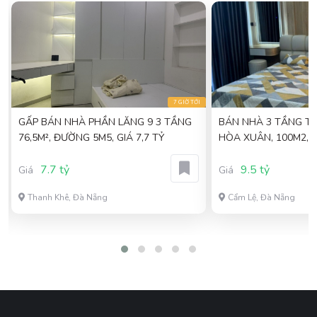
I
7 GIỜ TỚI
GẤP BÁN NHÀ PHẦN LĂNG 9 3 TẦNG
BÁN NHÀ 3 TẦNG T
76,5M², ĐƯỜNG 5M5, GIÁ 7,7 TỶ
HÒA XUÂN, 100M2, F
GIÁ 9,5 TỶ
7.7 tỷ
9.5 tỷ
Giá
Giá
Thanh Khê, Đà Nẵng
Cẩm Lệ, Đà Nẵng