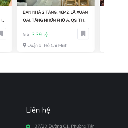
BÁN NHÀ 2 TẦNG, 48M2, LÃ XUÂN
CHỦ GIẢM 1
H
OAI, TĂNG NHƠN PHÚ A, Q9, THỦ
ĐÌNH 200M2
O 6
ĐỨC, TP HCM, GIÁ 3,39 TỶ.
ĐƯỜNG TRƯ
3.39 tỷ
38 tỷ
Giá
Giá
ĐẸP
Quận 9, Hồ Chí Minh
Nam Từ L
Liên hệ
37/29 Đường C1, Phường Tân