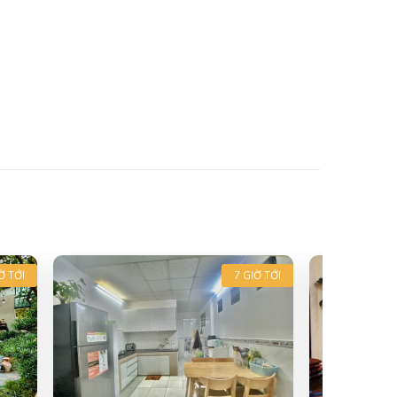
Ờ TỚI
7 GIỜ TỚI