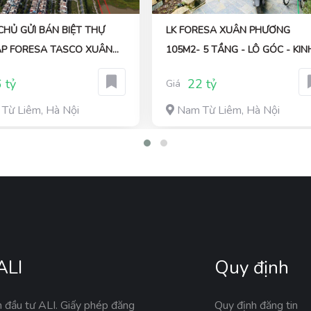
CHỦ GỬI BÁN BIỆT THỰ
LK FORESA XUÂN PHƯƠNG
ẬP FORESA TASCO XUÂN
105M2- 5 TẦNG - LÔ GÓC - KIN
G 200M2- MT=12M
DOANH - ĐÓN Q.HOẠCH METR
 tỷ
22 tỷ
Giá
Từ Liêm, Hà Nội
Nam Từ Liêm, Hà Nội
ALI
Quy định
n đầu tư ALI. Giấy phép đăng
Quy định đăng tin