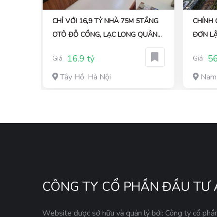
 –
CHỈ VỚI 16,9 TỶ NHÀ 75M 5TẦNG
CHÍNH 
OTÔ ĐỖ CỔNG, LẠC LONG QUÂN
ĐƠN L
,KHÔNG QUI HOẠCH
PHƯƠN
16.9 tỷ
56
Giá
Giá
Tây Hồ, Hà Nội
Nam 
CÔNG TY CỔ PHẦN ĐẦU TƯ 
Website được sở hữu và quản lý bởi: Công ty cổ phầ