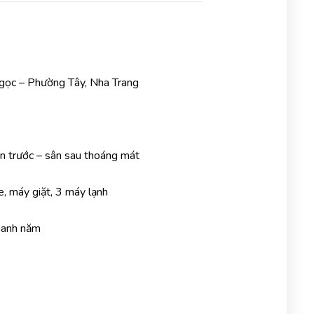
gọc – Phường Tây, Nha Trang
ân trước – sân sau thoáng mát
de, máy giặt, 3 máy lạnh
uanh năm