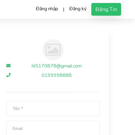
Đăng nhập
Đăng ký
Đăng Tin
|
hl5170878@gmail.com
0199998888