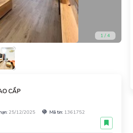
1
/
4
CAO CẤP
hạn:
25/12/2025
Mã tin:
1361752