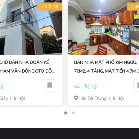
7 GIỜ TỚI
7 GI
CHỦ BÁN NHÀ DOÃN KẾ
BÁN NHÀ MẶT PHỐ KIM NGƯU,
PHẠM VĂN ĐỒNG,OTO ĐỖ
70M2, 4 TẦNG, MẶT TIỀN 4.7M, 
Ở+KINH
TỈ, VỈA HÈ RỘNG, KINH DOANH
tỷ
31 tỷ
Giá
DT:40MX5T,8TY
ĐỈNH
Giấy, Hà Nội
Hai Bà Trưng, Hà Nội