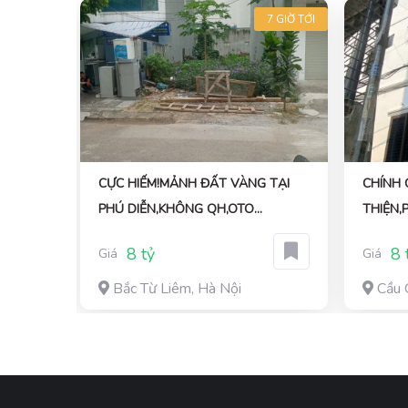
6 GIỜ TỚI
7 GIỜ TỚI
 5TẦNG
CỰC HIẾM!MẢNH ĐẤT VÀNG TẠI
CHÍNH 
 QUÂN
PHÚ DIỄN,KHÔNG QH,OTO
THIỆN,
TRÁNH,DT:40M,7TY
CỔNG,
8 tỷ
8 
Giá
Giá
DOANH,
Bắc Từ Liêm, Hà Nội
Cầu 