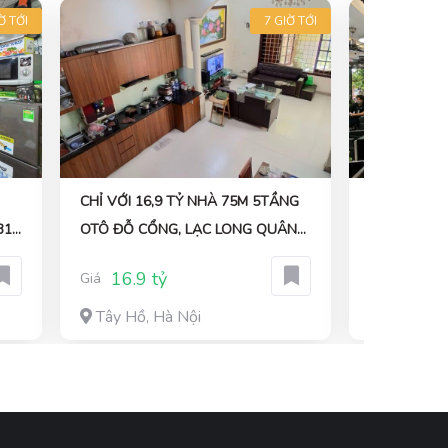
Ờ TỚI
7 GIỜ TỚI
CHỈ VỚI 16,9 TỶ NHÀ 75M 5TẦNG
MẶT TIỀN 
31
OTÔ ĐỖ CỔNG, LẠC LONG QUÂN
TÂN HƯƠNG – 80M² – DÒNG T
,KHÔNG QUI HOẠCH
30 TRIỆU – 
16.9 tỷ
14.9 
Giá
Giá
Tây Hồ, Hà Nội
Tân Phú,