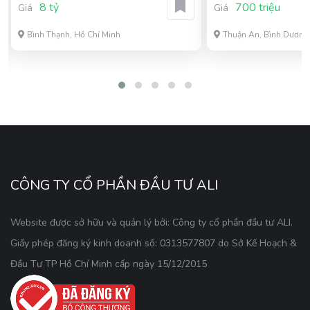
8 tỷ
700 triệu
Giá
Giá
Bình Thạnh, Hồ Chí Minh
Thuận An, Bình Dương
CÔNG TY CỔ PHẦN ĐẦU TƯ ALI
Website được sở hữu và quản lý bởi: Công ty cổ phần đầu tư ALI.
Giấy phép đăng ký kinh doanh số: 0313577807 do Sở Kế Hoạch &
Đầu Tư TP Hồ Chí Minh cấp ngày 15/12/2015