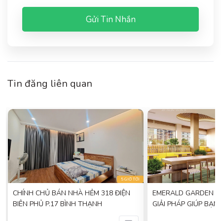
Gửi Tin Nhắn
Tin đăng liên quan
I
5 GIỜ TỚI
CHÍNH CHỦ BÁN NHÀ HẺM 318 ĐIỆN
EMERALD GARDEN V
BIÊN PHỦ P.17 BÌNH THẠNH
GIẢI PHÁP GIÚP BẠN
HỬU CHỈ 7TR/THÁN